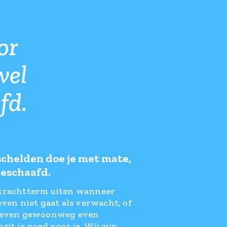
or
wel
fd.
schelden doe je met mate,
beschaafd.
krachtterm uiten wanneer
even niet gaat als verwacht, of
leven gewoonweg even
zit is goed voor je. Wij zijn