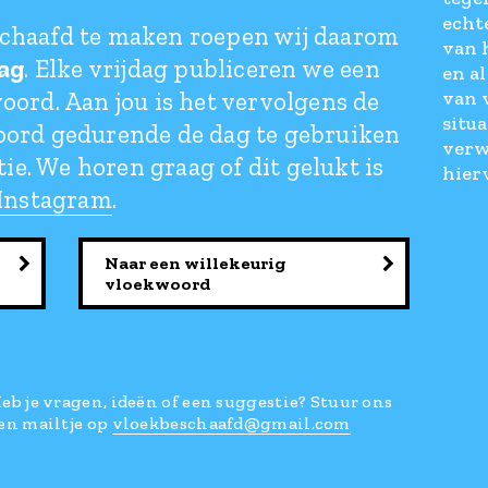
echt
chaafd te maken roepen wij daarom
van 
ag
. Elke vrijdag publiceren we een
en a
oord. Aan jou is het vervolgens de
van v
situ
oord gedurende de dag te gebruiken
verw
tie. We horen graag of dit gelukt is
hier
Instagram
.
Naar een willekeurig
vloekwoord
eb je vragen, ideën of een suggestie? Stuur ons
en mailtje op
vloekbeschaafd@gmail.com