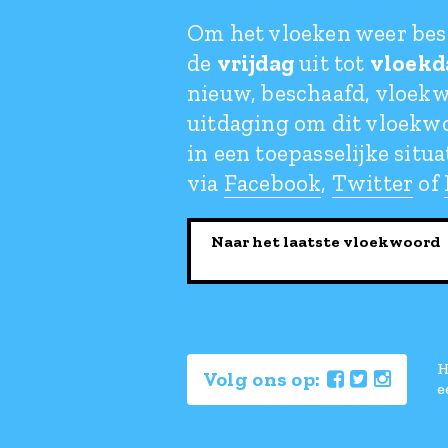
Om het vloeken weer bes
de
vrijdag
uit tot
vloekd
nieuw, beschaafd, vloekw
uitdaging om dit vloekw
in een toepasselijke situa
via
Facebook
,
Twitter
of
Naar het laatste vloekwoord
H
Volg ons op:
e