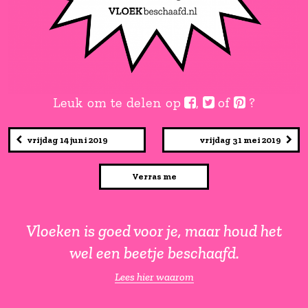
Leuk om te delen op
,
of
vrijdag 14 juni 2019
vrijdag 31
Verras me