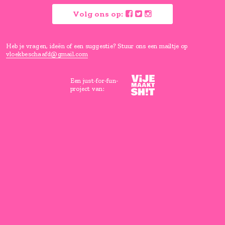
Vloeken is goed voor je, maar ho
wel een beetje beschaafd.
Lees hier waarom
Volg ons op:
Heb je vragen, ideën of een suggestie? Stuur ons een mailtje
vloekbeschaafd@gmail.com
Een just-for-fun-
project van: