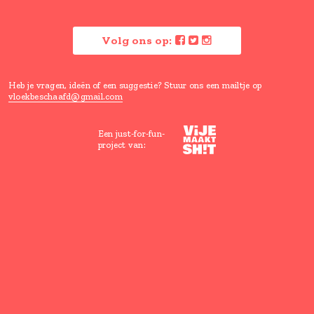
Verras me
Vloeken is goed voor je, maar ho
wel een beetje beschaafd.
Lees hier waarom
Volg ons op:
Heb je vragen, ideën of een suggestie? Stuur ons een mailtje
vloekbeschaafd@gmail.com