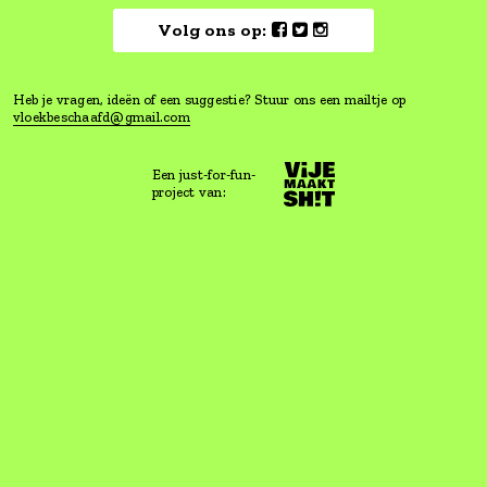
Vloeken is goed voor je, maar ho
wel een beetje beschaafd.
Lees hier waarom
Volg ons op:
Heb je vragen, ideën of een suggestie? Stuur ons een mailtje
vloekbeschaafd@gmail.com
Een just-for-fun-
project van: