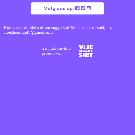
Vloeken is goed voor je, maar ho
wel een beetje beschaafd.
Lees hier waarom
Volg ons op:
Heb je vragen, ideën of een suggestie? Stuur ons een mailtje
vloekbeschaafd@gmail.com
Een just-for-fun-
project van: