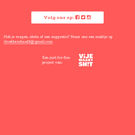
Verras me
Vloeken is goed voor je, maar ho
wel een beetje beschaafd.
Lees hier waarom
Volg ons op:
Heb je vragen, ideën of een suggestie? Stuur ons een mailtje
vloekbeschaafd@gmail.com