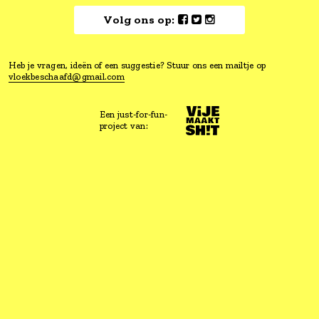
Vloeken is goed voor je, maar ho
wel een beetje beschaafd.
Lees hier waarom
Volg ons op:
Heb je vragen, ideën of een suggestie? Stuur ons een mailtje
vloekbeschaafd@gmail.com
Een just-for-fun-
project van: