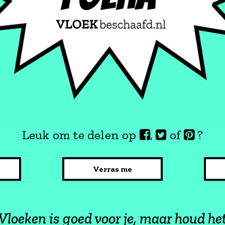
Leuk om te delen op
,
of
?
Verras me
Vloeken is goed voor je, maar houd he