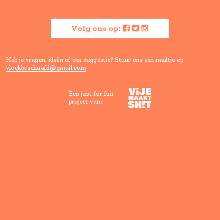
Verras me
Vloeken is goed voor je, maar ho
wel een beetje beschaafd.
Lees hier waarom
Volg ons op:
Heb je vragen, ideën of een suggestie? Stuur ons een mailtje
vloekbeschaafd@gmail.com