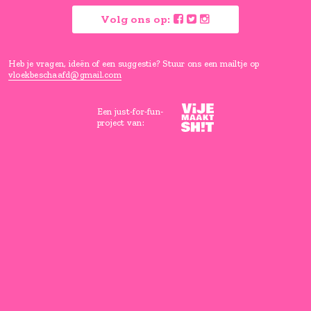
Vloeken is goed voor je, maar ho
wel een beetje beschaafd.
Lees hier waarom
Volg ons op:
Heb je vragen, ideën of een suggestie? Stuur ons een mailtje
vloekbeschaafd@gmail.com
Een just-for-fun-
project van: