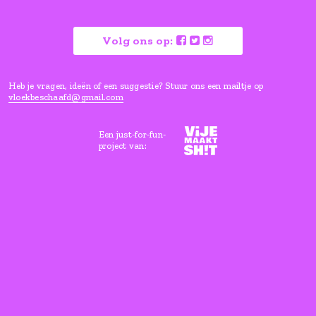
Verras me
Vloeken is goed voor je, maar ho
wel een beetje beschaafd.
Lees hier waarom
Volg ons op:
Heb je vragen, ideën of een suggestie? Stuur ons een mailtje
vloekbeschaafd@gmail.com