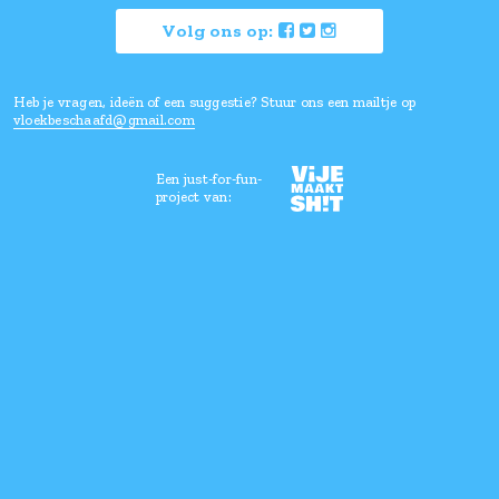
Vloeken is goed voor je, maar ho
wel een beetje beschaafd.
Lees hier waarom
Volg ons op:
Heb je vragen, ideën of een suggestie? Stuur ons een mailtje
vloekbeschaafd@gmail.com
Een just-for-fun-
project van: